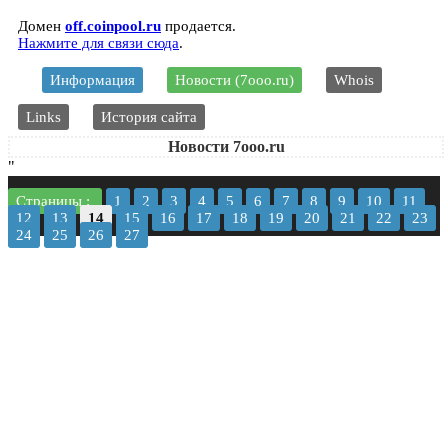
Домен
off.coinpool.ru
продается.
Нажмите для связи сюда
.
Информация
Новости (7ooo.ru)
Whois
Links
История сайта
Новости 7ooo.ru
"
Страницы :
1
2
3
4
5
6
7
8
9
10
11
12
13
14
15
16
17
18
19
20
21
22
23
24
25
26
27