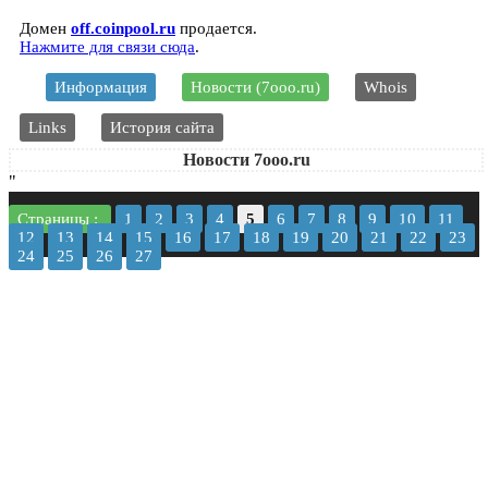
Домен
off.coinpool.ru
продается.
Нажмите для связи сюда
.
Информация
Новости (7ooo.ru)
Whois
Links
История сайта
Новости 7ooo.ru
"
Страницы :
1
2
3
4
5
6
7
8
9
10
11
12
13
14
15
16
17
18
19
20
21
22
23
24
25
26
27